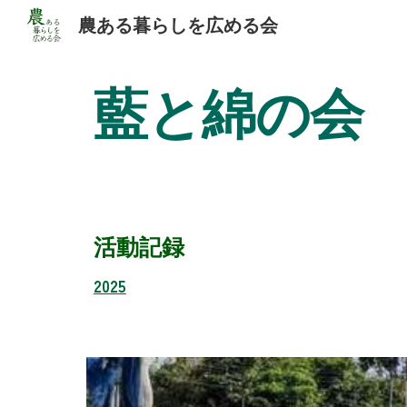
農ある暮らしを広める会
Sk
藍と綿の会
活動記録
2025