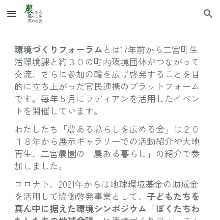
Skip to main content
Skip to navigation
環境づくりフォーラム
とは17年前から二宮町生
活環境課と約３０の町内環境団体がつながって
交流、さらに参加の輪を広げ啓発することを目
的に立ち上がった官民連携のプラットフォーム
です。毎年５月にラディアンを活用したイベン
トを開催しています。
わたしたち「農ある暮らしを広める会」は２０
１８年から展示ギャラリーでの活動紹介や大地
再生、二宮農園の「農ある暮らし」の紹介で参
加しました。
コロナ下、2021年からは地球環境基金の助成金
を活用して協働啓発事業として、
子どもたちを
真ん中に据えた環境シンポジウム「ぼくたちわ